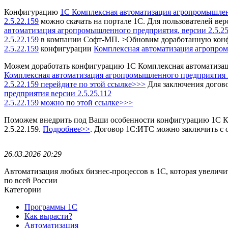
Конфигурацию
1С Комплексная автоматизация агропромышле
2.5.22.159
можно скачать на портале 1С.
Для пользователей ве
автоматизация агропромышленного предприятия
, версии 2.5.2
2.5.22.159
в компании Софт-МП.
>Обновим доработанную конф
2.5.22.159
конфигурации
Комплексная автоматизация агропро
Можем доработать конфигурацию 1С Комплексная автоматиза
Комплексная автоматизация агропромышленного предприятия 2
2.5.22.159 перейдите по этой ссылке>>>
Для заключения догово
предприятия
версии 2.5.25.112
2.5.22.159 можно по этой ссылке>>>
Поможем внедрить под Ваши особенности конфигурацию 1С Ко
2.5.22.159.
Подробнее>>
.
Договор 1С:ИТС можно заключить с
26.03.2026 20:29
Автоматизация любых бизнес-процессов в 1С, которая увеличи
по всей России
Категории
Программы 1С
Как вырасти?
Автоматизация