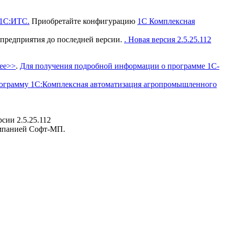
1С:ИТС.
Приобретайте конфигурацию
1С Комплексная
редприятия до последней версии.
.
Новая версия
2.5.25.112
ее>>
.
Для получения подробной информации о программе 1С-
ограмму 1С:Комплексная автоматизация агропромышленного
ии 2.5.25.112
омпанией Софт-МП.