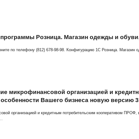
.0.13.363 конфигурации Автосервис
ности конфигурацию Автосервис 3.0 версии 3.0.13.363. 
63 версия программы Розница. Магази
 1С:ИТС позвоните по телефону (812) 678-98-98. Конфигу