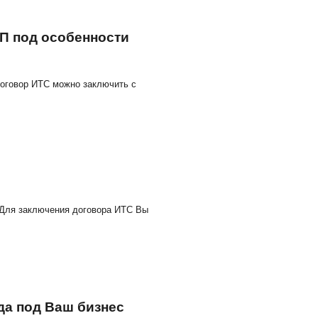
изацией и кредитным потребительс
а новую версию 3.0.199.13
ьским кооперативом ПРОФ, версии 3.0.199.13 можно скач
 безопасность КОРП под особенност
ность КОРП. Подробнее>>. Договор ИТС можно заключить