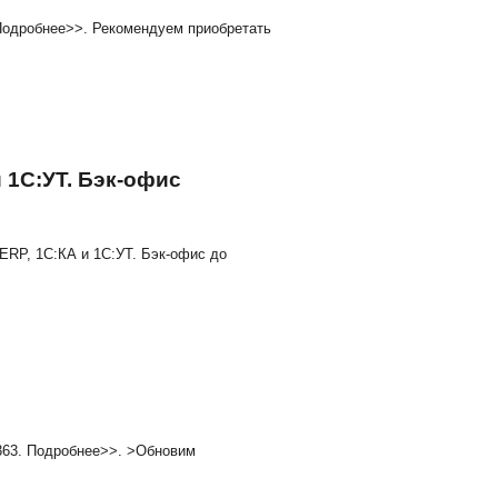
бурге — компанией Софт-МП. Для заключения договора И
лтерия молокозавода под Ваш бизнес
о отправлена!
ция 3.0 версии 3.0.200.23. Подробнее>>. Рекомендуем п