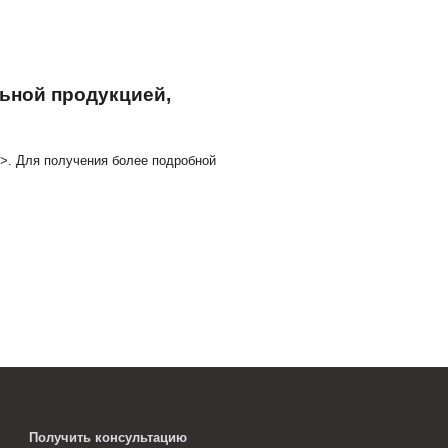
ля 1С:ERP, 1С:КА и 1С:УТ. Бэк-офис
цию 1С АЗС. Модуль для 1С:ERP, 1С:КА и 1С:УТ. Бэк-офи
велирный магазин
ный магазин версии 3.0.13.363. Подробнее>>. >Обновим