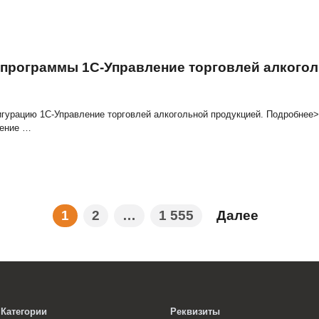
.2474 конфигурации 1С:АЗС. Модуль д
бновления
жно по этой ссылке>>> >Обновим доработанную конфигура
.0.13.363 программы 1С Розница. Ю
пецифику Вашего учета конфигурацию 1С:Розница. Ювелир
цию 1С:Розница. Ювелирный магазин до
…