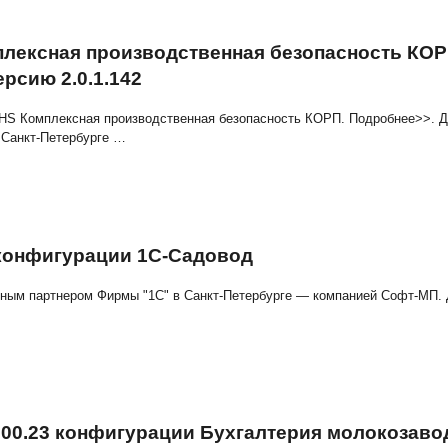
-Управление микрофинансовой орган
РОФ под особенности Вашего бизнес
е микрофинансовой организацией и кредитным потребител
ения договора
…
EHS Комплексная производственная
 новую версию 2.0.1.142
гурацию 1С-EHS Комплексная производственная безопас
Фирмы "1С" в Санкт-Петербурге
…
Выберите услугу: