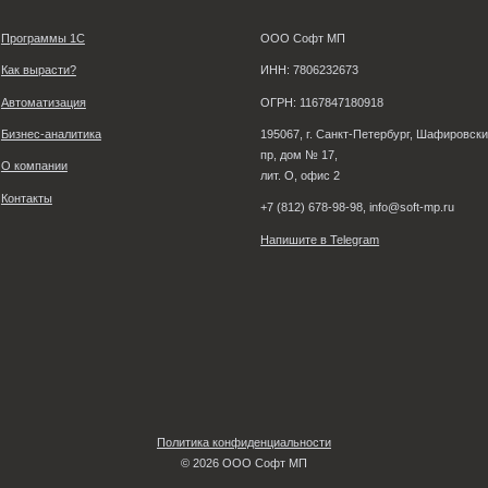
1.5.27.52 программы 1С-Управление 
аш учет конфигурацию 1С-Управление торговлей алкоголь
ции 1С Управление
…
1
2
…
1 55