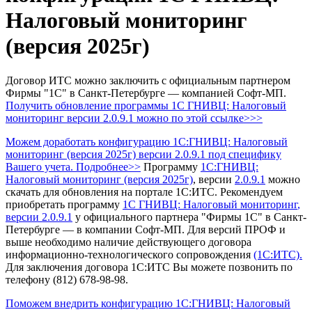
Налоговый мониторинг
(версия 2025г)
Договор ИТС можно заключить с официальным партнером
Фирмы "1С" в Санкт-Петербурге — компанией Софт-МП.
Получить обновление программы 1С ГНИВЦ: Налоговый
мониторинг
версии 2.0.9.1 можно по этой ссылке>>>
Можем доработать конфигурацию 1С:ГНИВЦ: Налоговый
мониторинг (версия 2025г) версии 2.0.9.1 под специфику
Вашего учета. Подробнее>>
Программу
1С:ГНИВЦ:
Налоговый мониторинг (версия 2025г)
, версии
2.0.9.1
можно
скачать для обновления на портале 1С:ИТС.
Рекомендуем
приобретать программу
1С ГНИВЦ: Налоговый мониторинг
,
версии 2.0.9.1
у официального партнера "Фирмы 1С" в Санкт-
Петербурге — в компании Софт-МП.
Для версий ПРОФ и
выше необходимо наличие действующего договора
информационно-технологического сопровождения
(1С:ИТС).
Для заключения договора 1С:ИТС Вы можете позвонить по
телефону (812) 678-98-98.
Поможем внедрить конфигурацию 1С:ГНИВЦ: Налоговый