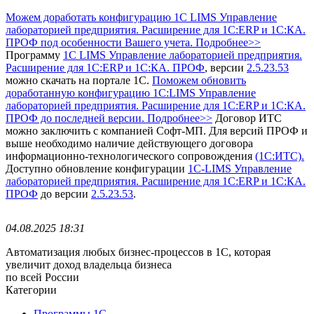
Можем доработать конфигурацию 1С LIMS Управление
лабораторией предприятия. Расширение для 1С:ERP и 1С:КА.
ПРОФ под особенности Вашего учета. Подробнее>>
Программу
1С LIMS Управление лабораторией предприятия.
Расширение для 1С:ERP и 1С:КА. ПРОФ
, версии
2.5.23.53
можно скачать на портале 1С.
Поможем обновить
доработанную конфигурацию 1С:LIMS Управление
лабораторией предприятия. Расширение для 1С:ERP и 1С:КА.
ПРОФ до последней версии. Подробнее>>
Договор ИТС
можно заключить с компанией Софт-МП.
Для версий ПРОФ и
выше необходимо наличие действующего договора
информационно-технологического сопровождения
(1С:ИТС).
Доступно обновление конфигурации
1С-LIMS Управление
лабораторией предприятия. Расширение для 1С:ERP и 1С:КА.
ПРОФ
до версии
2.5.23.53
.
04.08.2025 18:31
Автоматизация любых бизнес-процессов в 1С, которая
увеличит доход владельца бизнеса
по всей России
Категории
Программы 1С