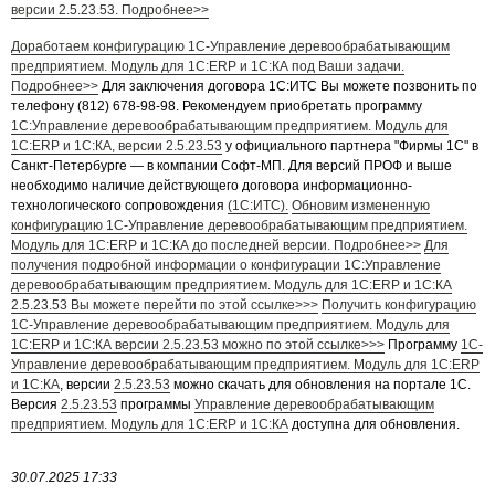
версии 2.5.23.53. Подробнее>>
Доработаем конфигурацию 1С-Управление деревообрабатывающим
предприятием. Модуль для 1С:ERP и 1С:КА под Ваши задачи.
Подробнее>>
Для заключения договора 1С:ИТС Вы можете позвонить по
телефону (812) 678-98-98.
Рекомендуем приобретать программу
1С:Управление деревообрабатывающим предприятием. Модуль для
1С:ERP и 1С:КА
, версии 2.5.23.53
у официального партнера "Фирмы 1С" в
Санкт-Петербурге — в компании Софт-МП.
Для версий ПРОФ и выше
необходимо наличие действующего договора информационно-
технологического сопровождения
(1С:ИТС).
Обновим измененную
конфигурацию 1С-Управление деревообрабатывающим предприятием.
Модуль для 1С:ERP и 1С:КА до последней версии. Подробнее>>
Для
получения подробной информации о конфигурации 1С:Управление
деревообрабатывающим предприятием. Модуль для 1С:ERP и 1С:КА
2.5.23.53 Вы можете перейти по этой ссылке>>>
Получить конфигурацию
1С-Управление деревообрабатывающим предприятием. Модуль для
1С:ERP и 1С:КА
версии 2.5.23.53 можно по этой ссылке>>>
Программу
1С-
Выберите услугу:
Управление деревообрабатывающим предприятием. Модуль для 1С:ERP
и 1С:КА
, версии
2.5.23.53
можно скачать для обновления на портале 1С.
Версия
2.5.23.53
программы
Управление деревообрабатывающим
предприятием. Модуль для 1С:ERP и 1С:КА
доступна для обновления.
30.07.2025 17:33