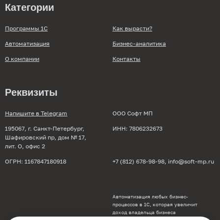
Категории
Программы 1С
Как вырасти?
Автоматизация
Бизнес-аналитика
О компании
Контакты
Реквизиты
Напишите в Telegram
ООО Софт МП
195067, г. Санкт-Петербург,
ИНН: 7806232673
Шафировский пр, дом № 17,
лит. О, офис 2
ОГРН: 1167847180918
+7 (812) 678-98-98
, info@soft-mp.ru
Автоматизация любых бизнес-
процессов в 1С, которая увеличит
доход владельца бизнеса
по всей России