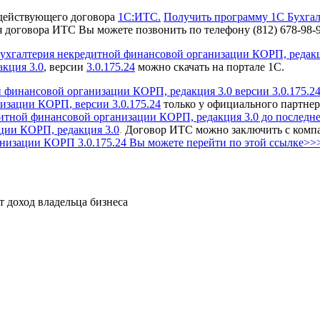
действующего договора
1С:ИТС.
Получить программу 1С Бухга
 договора ИТС Вы можете позвонить по телефону (812) 678-98-9
галтерия некредитной финансовой организации КОРП, редакция
кция 3.0
, версии
3.0.175.24
можно скачать на портале 1С.
финансовой организации КОРП, редакция 3.0 версии 3.0.175.24
анизации КОРП
, версии 3.0.175.24
только у официального партне
тной финансовой организации КОРП, редакция 3.0 до последне
ции КОРП, редакция 3.0
Договор ИТС можно заключить с комп
.
низации КОРП 3.0.175.24 Вы можете перейти по этой ссылке>>
т доход владельца бизнеса