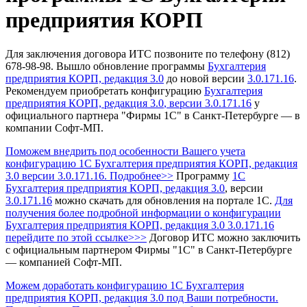
предприятия КОРП
Для заключения договора ИТС позвоните по телефону (812)
678-98-98.
Вышло обновление программы
Бухгалтерия
предприятия КОРП, редакция 3.0
до новой версии
3.0.171.16
.
Рекомендуем приобретать конфигурацию
Бухгалтерия
предприятия КОРП, редакция 3.0
, версии 3.0.171.16
у
официального партнера "Фирмы 1С" в Санкт-Петербурге — в
компании Софт-МП.
Поможем внедрить под особенности Вашего учета
конфигурацию 1С Бухгалтерия предприятия КОРП, редакция
3.0 версии 3.0.171.16. Подробнее>>
Программу
1С
Бухгалтерия предприятия КОРП, редакция 3.0
, версии
3.0.171.16
можно скачать для обновления на портале 1С.
Для
получения более подробной информации о конфигурации
Бухгалтерия предприятия КОРП, редакция 3.0 3.0.171.16
перейдите по этой ссылке>>>
Договор ИТС можно заключить
с официальным партнером Фирмы "1С" в Санкт-Петербурге
— компанией Софт-МП.
Можем доработать конфигурацию 1С Бухгалтерия
предприятия КОРП, редакция 3.0 под Ваши потребности.