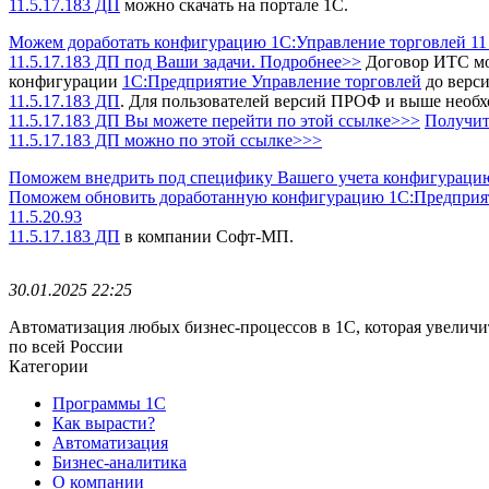
11.5.17.183 ДП
можно скачать на портале 1С.
Можем доработать конфигурацию 1С:Управление торговлей 11 в
11.5.17.183 ДП под Ваши задачи. Подробнее>>
Договор ИТС мо
конфигурации
1С:Предприятие Управление торговлей
до верс
11.5.17.183 ДП
.
Для пользователей версий ПРОФ и выше необх
11.5.17.183 ДП Вы можете перейти по этой ссылке>>>
Получит
11.5.17.183 ДП можно по этой ссылке>>>
Поможем внедрить под специфику Вашего учета конфигурацию
Поможем обновить доработанную конфигурацию 1С:Предприяти
11.5.20.93
11.5.17.183 ДП
в компании Софт-МП.
30.01.2025 22:25
Автоматизация любых бизнес-процессов в 1С, которая увеличи
по всей России
Категории
Программы 1С
Как вырасти?
Автоматизация
Бизнес-аналитика
О компании