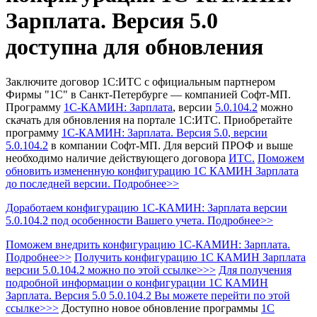
Зарплата. Версия 5.0
доступна для обновления
Заключите договор 1С:ИТС с официальным партнером
Фирмы "1С" в Санкт-Петербурге — компанией Софт-МП.
Программу
1С-КАМИН: Зарплата
, версии
5.0.104.2
можно
скачать для обновления на портале 1С:ИТС.
Приобретайте
программу
1С-КАМИН: Зарплата. Версия 5.0
, версии
5.0.104.2
в компании Софт-МП.
Для версий ПРОФ и выше
необходимо наличие действующего договора
ИТС.
Поможем
обновить измененную конфигурацию 1С КАМИН Зарплата
до последней версии. Подробнее>>
Доработаем конфигурацию 1С-КАМИН: Зарплата версии
5.0.104.2 под особенности Вашего учета. Подробнее>>
Поможем внедрить конфигурацию 1С-КАМИН: Зарплата.
Подробнее>>
Получить конфигурацию 1С КАМИН Зарплата
версии 5.0.104.2 можно по этой ссылке>>>
Для получения
подробной информации о конфигурации 1С КАМИН
Зарплата. Версия 5.0 5.0.104.2 Вы можете перейти по этой
ссылке>>>
Доступно новое обновление программы
1С