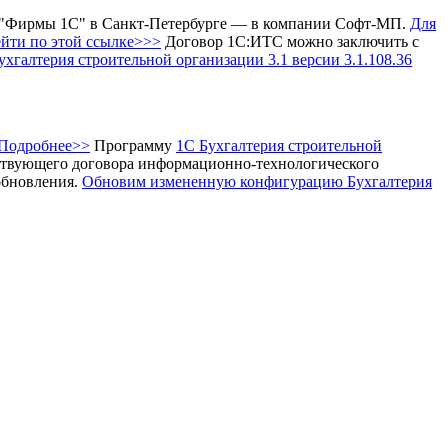
 "Фирмы 1С" в Санкт-Петербурге — в компании Софт-МП.
Для
ейти по этой ссылке>>>
Договор 1С:ИТС можно заключить с
хгалтерия строительной организации 3.1
версии 3.1.108.36
 Подробнее>>
Программу
1С Бухгалтерия строительной
твующего договора информационно-технологического
обновления.
Обновим измененную конфигурацию Бухгалтерия