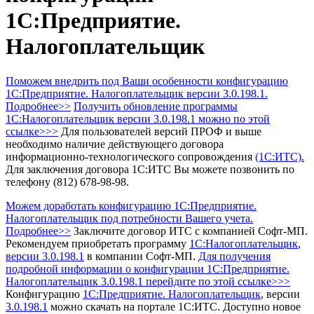
1С:Предприятие.
Налогоплательщик
Поможем внедрить под Ваши особенности конфигурацию
1С:Предприятие. Налогоплательщик версии 3.0.198.1.
Подробнее>>
Получить обновление программы
1С:Налогоплательщик
версии 3.0.198.1 можно по этой
ссылке>>>
Для пользователей версий ПРОФ и выше
необходимо наличие действующего договора
информационно-технологического сопровождения
(1С:ИТС).
Для заключения договора 1С:ИТС Вы можете позвонить по
телефону (812) 678-98-98.
Можем доработать конфигурацию 1С:Предприятие.
Налогоплательщик под потребности Вашего учета.
Подробнее>>
Заключите договор ИТС с компанией Софт-МП.
Рекомендуем приобретать программу
1С:Налогоплательщик
,
версии 3.0.198.1
в компании Софт-МП.
Для получения
подробной информации о конфигурации 1С:Предприятие.
Налогоплательщик 3.0.198.1 перейдите по этой ссылке>>>
Конфигурацию
1С:Предприятие. Налогоплательщик
, версии
3.0.198.1
можно скачать на портале 1С:ИТС.
Доступно новое