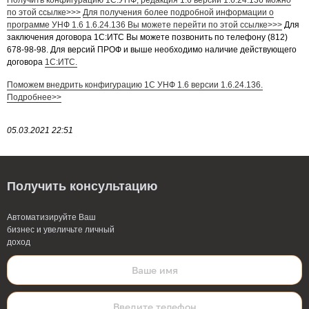
Получить конфигурацию 1С:УНФ, редакция 1.6
версии 1.6.24.136 можно
по этой ссылке>>>
Для получения более подробной информации о
программе УНФ 1.6 1.6.24.136 Вы можете перейти по этой ссылке>>>
Для
заключения договора 1С:ИТС Вы можете позвонить по телефону (812)
678-98-98.
Для версий ПРОФ и выше необходимо наличие действующего
договора
1С:ИТС.
Поможем внедрить конфигурацию 1С УНФ 1.6 версии 1.6.24.136.
Подробнее>>
05.03.2021 22:51
Выберите услугу:
Получить консультацию
Автоматизируйте Ваш
бизнес и увеличьте личный
доход
Даю
согласие на обработку персональных данных
Принимаю условия
Даю
согласие на обработку персональных данных