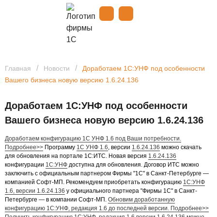
Спасибо, заявка успешно
отправлена!
/
/
Главная
Новости
Доработаем 1С:УНФ под особенности
Вашего бизнеса новую версию 1.6.24.136
Доработаем 1С:УНФ под особенности
Вашего бизнеса новую версию 1.6.24.136
Доработаем конфигурацию 1С УНФ 1.6 под Ваши потребности.
Подробнее>>
Программу
1С УНФ 1.6
, версии
1.6.24.136
можно скачать
для обновления на портале 1С:ИТС.
Новая версия
1.6.24.136
конфигурации
1С:УНФ
доступна для обновления.
Договор ИТС можно
заключить с официальным партнером Фирмы "1С" в Санкт-Петербурге —
компанией Софт-МП.
Рекомендуем приобретать конфигурацию
1С:УНФ
1.6
, версии 1.6.24.136
у официального партнера "Фирмы 1С" в Санкт-
Петербурге — в компании Софт-МП.
Обновим доработанную
конфигурацию 1С:УНФ, редакция 1.6 до последней версии. Подробнее>>