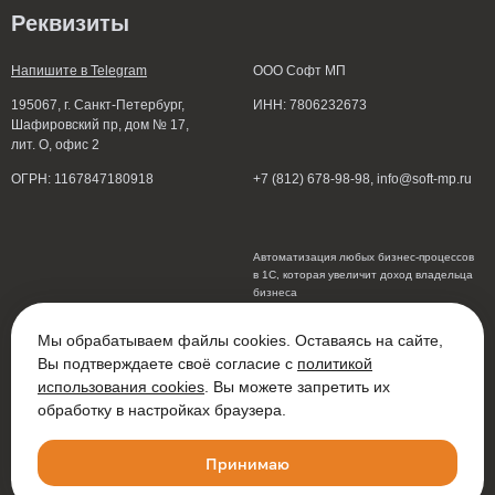
Реквизиты
Напишите в Telegram
ООО Софт МП
195067, г. Санкт-Петербург,
ИНН: 7806232673
Шафировский пр, дом № 17,
лит. О, офис 2
ОГРН: 1167847180918
+7 (812) 678-98-98
, info@soft-mp.ru
Автоматизация любых бизнес-процессов
в 1С, которая увеличит доход владельца
бизнеса
по всей России
Мы обрабатываем файлы cookies. Оставаясь на сайте,
Вы подтверждаете своё согласие с
политикой
использования cookies
. Вы можете запретить их
обработку в настройках браузера.
Политика конфиденциальности
Принимаю
© 2026 ООО Софт МП