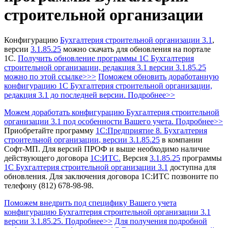
строительной организации
Конфигурацию
Бухгалтерия строительной организации 3.1
,
версии
3.1.85.25
можно скачать для обновления на портале
1С.
Получить обновление программы 1С Бухгалтерия
строительной организации, редакция 3.1
версии 3.1.85.25
можно по этой ссылке>>>
Поможем обновить доработанную
конфигурацию 1С Бухгалтерия строительной организации,
редакция 3.1 до последней версии. Подробнее>>
Можем доработать конфигурацию Бухгалтерия строительной
организации 3.1 под особенности Вашего учета. Подробнее>>
Приобретайте программу
1С:Предприятие 8. Бухгалтерия
строительной организации
, версии 3.1.85.25
в компании
Софт-МП.
Для версий ПРОФ и выше необходимо наличие
действующего договора
1С:ИТС.
Версия
3.1.85.25
программы
1С Бухгалтерия строительной организации 3.1
доступна для
обновления.
Для заключения договора 1С:ИТС позвоните по
телефону (812) 678-98-98.
Поможем внедрить под специфику Вашего учета
конфигурацию Бухгалтерия строительной организации 3.1
версии 3.1.85.25. Подробнее>>
Для получения подробной