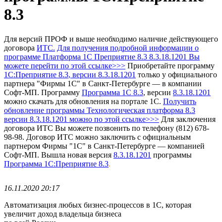
8.3
Для версий ПРОФ и выше необходимо наличие действующего
договора
ИТС.
Для получения подробной информации о
программе Платформа 1С Преприятие 8.3 8.3.18.1201 Вы
можете перейти по этой ссылке>>>
Приобретайте программу
1С:Преприятие 8.3
, версии 8.3.18.1201
только у официального
партнера "Фирмы 1С" в Санкт-Петербурге — в компании
Софт-МП.
Программу
Программа 1С 8.3
, версии
8.3.18.1201
можно скачать для обновления на портале 1С.
Получить
обновление программы Технологическая платформа 8.3
версии 8.3.18.1201 можно по этой ссылке>>>
Для заключения
договора ИТС Вы можете позвонить по телефону (812) 678-
98-98.
Договор ИТС можно заключить с официальным
партнером Фирмы "1С" в Санкт-Петербурге — компанией
Софт-МП.
Вышла новая версия
8.3.18.1201
программы
Программа 1С:Преприятие 8.3
.
16.11.2020 20:17
Автоматизация любых бизнес-процессов в 1С, которая
увеличит доход владельца бизнеса