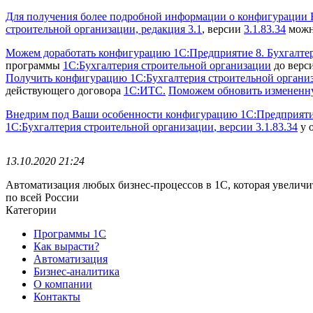
Для получения более подробной информации о конфигурации Бу
строительной организации, редакция 3.1
, версии
3.1.83.34
можно
Можем доработать конфигурацию 1С:Предприятие 8. Бухгалтери
программы
1С:Бухгалтерия строительной организации
до верс
Получить конфигурацию 1С:Бухгалтерия строительной организ
действующего договора
1С:ИТС.
Поможем обновить измененну
Внедрим под Ваши особенности конфигурацию 1С:Предприятие 8
1С:Бухгалтерия строительной организации
, версии 3.1.83.34
у 
13.10.2020 21:24
Автоматизация любых бизнес-процессов в 1С, которая увеличи
по всей России
Категории
Программы 1С
Как вырасти?
Автоматизация
Бизнес-аналитика
О компании
Контакты