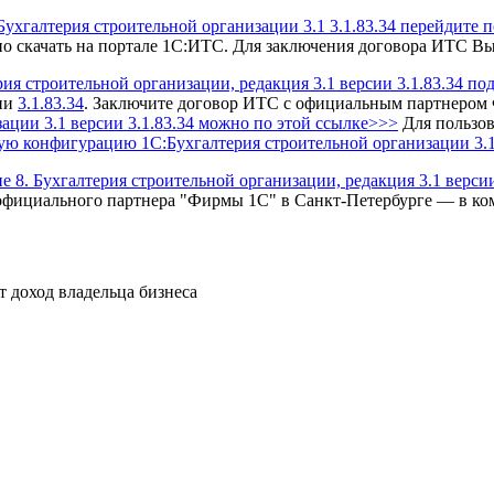
хгалтерия строительной организации 3.1 3.1.83.34 перейдите 
 скачать на портале 1С:ИТС.
Для заключения договора ИТС Вы 
я строительной организации, редакция 3.1 версии 3.1.83.34 п
ии
3.1.83.34
.
Заключите договор ИТС с официальным партнером
ации 3.1
версии 3.1.83.34 можно по этой ссылке>>>
Для пользо
ю конфигурацию 1С:Бухгалтерия строительной организации 3.1
. Бухгалтерия строительной организации, редакция 3.1 версии
официального партнера "Фирмы 1С" в Санкт-Петербурге — в к
т доход владельца бизнеса