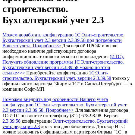
строительство.
Бухгалтерский учет 2.3
Можем доработать конфигурацию 1С:Элит-строительство.
Бухгалтерский учет 2.3 версии 2.3.39.58 под потребности
Вашего учета. Подробнее>>
Для версий ПРОФ и выше
необходимо наличие действующего договора
информационно-технологического сопровождения
(ИТС).
Получить обновление программы 1С Элит-строительство.
Бухгалтерский учет
версии 2.3.39.58 можно по этой
ссылке>>>
Приобретайте конфигурацию
1С:Элит-
строительство. Бухгалтерский учет
, версии 2.3.39.58
только у
официального партнера "Фирмы 1С" в Санкт-Петербурге — в
компании Софт-МП.
Поможем внедрить под особенности Вашего учета
конфигурацию 1С:Элит-строительство. Бухгалтерский учет
2.3 версии 2.3.39.58. Подробнее>>
Для заключения договора
1С:ИТС позвоните по телефону (812) 678-98-98.
Версия
2.3.39.58
конфигурации
Элит-строительство. Бухгалтерский
учет, редакция 2.3
доступна для обновления.
Договор ИТС
можно заключить с официальным партнером Фирмы "1С" в