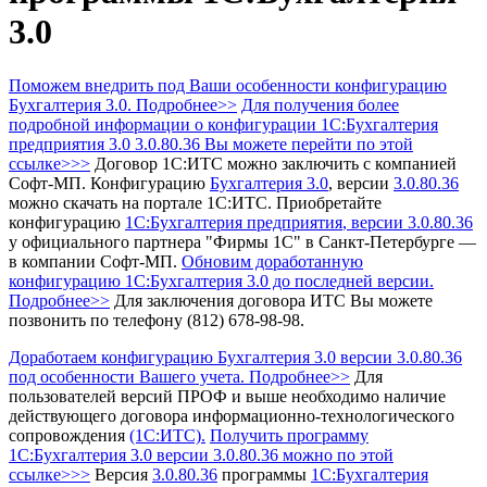
3.0
Поможем внедрить под Ваши особенности конфигурацию
Бухгалтерия 3.0. Подробнее>>
Для получения более
подробной информации о конфигурации 1С:Бухгалтерия
предприятия 3.0 3.0.80.36 Вы можете перейти по этой
ссылке>>>
Договор 1С:ИТС можно заключить с компанией
Софт-МП.
Конфигурацию
Бухгалтерия 3.0
, версии
3.0.80.36
можно скачать на портале 1С:ИТС.
Приобретайте
конфигурацию
1С:Бухгалтерия предприятия
, версии 3.0.80.36
у официального партнера "Фирмы 1С" в Санкт-Петербурге —
в компании Софт-МП.
Обновим доработанную
конфигурацию 1С:Бухгалтерия 3.0 до последней версии.
Подробнее>>
Для заключения договора ИТС Вы можете
позвонить по телефону (812) 678-98-98.
Доработаем конфигурацию Бухгалтерия 3.0 версии 3.0.80.36
под особенности Вашего учета. Подробнее>>
Для
пользователей версий ПРОФ и выше необходимо наличие
действующего договора информационно-технологического
сопровождения
(1С:ИТС).
Получить программу
1С:Бухгалтерия 3.0
версии 3.0.80.36 можно по этой
ссылке>>>
Версия
3.0.80.36
программы
1С:Бухгалтерия