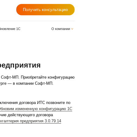
+7 (812) 678-98-98
Получить консу
одули для 1С
Обновление 1С
О
:Бухгалтерия предприятия
те договор ИТС с компанией Софт-МП.
Приобретайте ко
 "Фирмы 1С" в Санкт-Петербурге — в компании Софт-МП.
ртале 1С:ИТС.
тия 3.0. Подробнее>>
Для заключения договора ИТС позв
14 можно по этой ссылке>>>
Обновим измененную конфигу