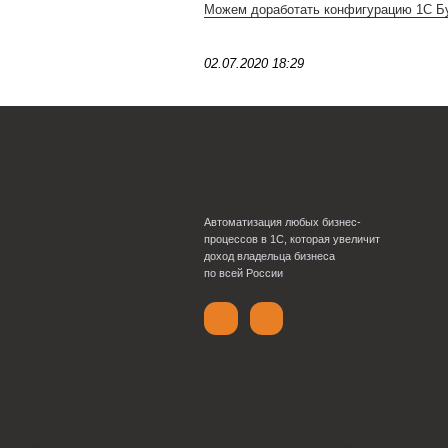
Бухгалтерия 3.0 до пос
информационно-техноло
перейдите по этой ссыл
Можем доработать конфи
02.07.2020 18:29
Автоматизация любых бизнес
процессов в 1С, которая увел
доход владельца бизнеса