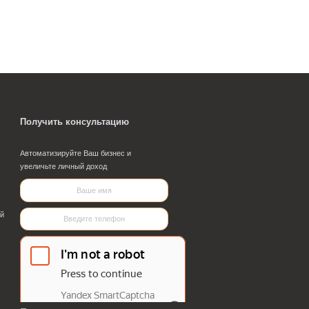
РОФ и выше необходимо наличие действующего договора
 информации о программе Бухгалтерия предприятия 3.0.7
 Вашего учета. Подробнее>>
о отправлена!
визиты
Получить консультац
Софт МП
Автоматизируйте Ваш бизнес
увеличьте личный доход
 7806232673