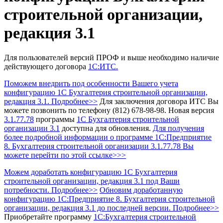
строительной организации,
редакция 3.1
Для пользователей версий ПРОФ и выше необходимо наличие
действующего договора
1С:ИТС.
Поможем внедрить под особенности Вашего учета
конфигурацию 1С Бухгалтерия строительной организации,
редакция 3.1. Подробнее>>
Для заключения договора ИТС Вы
можете позвонить по телефону (812) 678-98-98.
Новая версия
3.1.77.78
программы
1С Бухгалтерия строительной
организации 3.1
доступна для обновления.
Для получения
более подробной информации о программе 1С:Предприятие
8. Бухгалтерия строительной организации 3.1.77.78 Вы
можете перейти по этой ссылке>>>
Можем доработать конфигурацию 1С Бухгалтерия
строительной организации, редакция 3.1 под Ваши
потребности. Подробнее>>
Обновим доработанную
конфигурацию 1С:Предприятие 8. Бухгалтерия строительной
организации, редакция 3.1 до последней версии. Подробнее>>
Приобретайте программу
1С:Бухгалтерия строительной