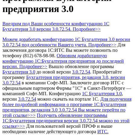
предприятия 3.0
Внедрим под Ваши особенности конфигурацию 1С
Бухгалтерия 3.0 версии 3.0.72.54. Подробнее>>
Можем доработать конфигурацию 1С Бухгалтерия 3.0 версии
3.0.72.54 под особенности Вашего учета. Подробнее>>
Для
заключения договора 1С:ИТС Вы можете позвонить по
телефону (812) 678-98-98.
Обновим доработанную
конфигурацию 1С:Бухгалтерия предприятия до последней
версии. Подробнее>>
Вышло обновление программы
Бухгалтерия 3.0
до новой версии
3.0.72.54
.
Приобретайте
программу
Бухгалтерия предприятия, редакция 3.0
, версии
3.0.72.54
в компании Софт-МП.
Заключите договор ИТС с
официальным партнером Фирмы "1С" в Санкт-Петербурге —
компанией Софт-МП.
Конфигурацию
1С Бухгалтерия 3.0
,
версии
3.0.72.54
можно скачать на портале 1С.
Для получения
более подробной информации о программе 1С:Бухгалтерия
предприятия, редакция 3.0 3.0.72.54 Вы можете перейти по
этой ссылке>>>
Получить обновление программы
1С:Бухгалтерия предприятия
версии 3.0.72.54 можно по этой
ссылке>>>
Для пользователей версий ПРОФ и выше
необходимо наличие действующего договора
ИТС.