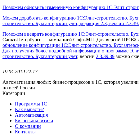
Поможем обновить измененную конфигурацию 1С:Элит-строите
Можем доработать конфигурацию 1С:Элит-строительство. Бухга
строительство. Бухгалтерский учет, редакция 2.3
, версии 2.3.39
Поможем внедрить конфигурацию 1С:Элит-строительство. Бухга
Санкт-Петербурге — компанией Софт-МП.
Для версий ПРОФ и
обновление конфигурации 1С:Элит-строительство. Бухгалтерс
Для получения более подробной информации о программе Элит-с
строительство. Бухгалтерский учет
, версии
2.3.39.39
можно скач
19.04.2019 22:17
Автоматизация любых бизнес-процессов в 1С, которая увеличи
по всей России
Категории
Программы 1С
Как вырасти?
Автоматизация
Бизнес-аналитика
О компании
Контакты