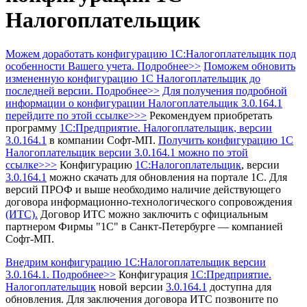
Налогоплательщик
Можем доработать конфигурацию 1С:Налогоплательщик под
особенности Вашего учета. Подробнее>>
Поможем обновить
измененную конфигурацию 1С Налогоплательщик до
последней версии. Подробнее>>
Для получения подробной
информации о конфигурации Налогоплательщик 3.0.164.1
перейдите по этой ссылке>>>
Рекомендуем приобретать
программу
1С:Предприятие. Налогоплательщик
, версии
3.0.164.1
в компании Софт-МП.
Получить конфигурацию 1С
Налогоплательщик
версии 3.0.164.1 можно по этой
ссылке>>>
Конфигурацию
1С:Налогоплательщик
, версии
3.0.164.1
можно скачать для обновления на портале 1С.
Для
версий ПРОФ и выше необходимо наличие действующего
договора информационно-технологического сопровождения
(ИТС).
Договор ИТС можно заключить с официальным
партнером Фирмы "1С" в Санкт-Петербурге — компанией
Софт-МП.
Внедрим конфигурацию 1С:Налогоплательщик версии
3.0.164.1. Подробнее>>
Конфигурация
1С:Предприятие.
Налогоплательщик
новой версии
3.0.164.1
доступна для
обновления.
Для заключения договора ИТС позвоните по