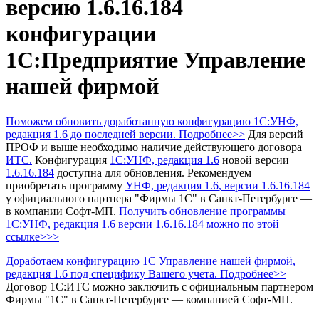
версию 1.6.16.184
конфигурации
1С:Предприятие Управление
нашей фирмой
Поможем обновить доработанную конфигурацию 1С:УНФ,
редакция 1.6 до последней версии. Подробнее>>
Для версий
ПРОФ и выше необходимо наличие действующего договора
ИТС.
Конфигурация
1С:УНФ, редакция 1.6
новой версии
1.6.16.184
доступна для обновления.
Рекомендуем
приобретать программу
УНФ, редакция 1.6
, версии 1.6.16.184
у официального партнера "Фирмы 1С" в Санкт-Петербурге —
в компании Софт-МП.
Получить обновление программы
1С:УНФ, редакция 1.6
версии 1.6.16.184 можно по этой
ссылке>>>
Доработаем конфигурацию 1С Управление нашей фирмой,
редакция 1.6 под специфику Вашего учета. Подробнее>>
Договор 1С:ИТС можно заключить с официальным партнером
Фирмы "1С" в Санкт-Петербурге — компанией Софт-МП.