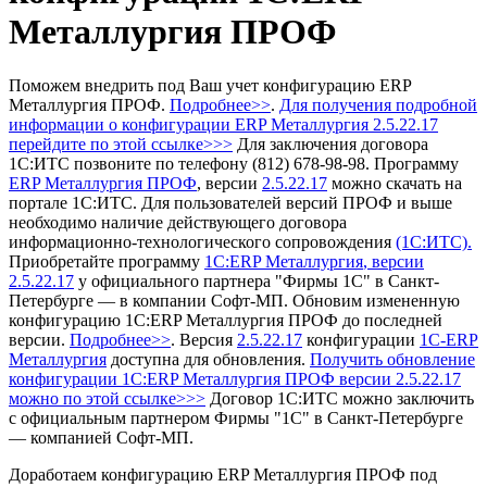
Металлургия ПРОФ
Поможем внедрить под Ваш учет конфигурацию ERP
Металлургия ПРОФ.
Подробнее>>
.
Для получения подробной
информации о конфигурации ERP Металлургия 2.5.22.17
перейдите по этой ссылке>>>
Для заключения договора
1С:ИТС позвоните по телефону (812) 678-98-98.
Программу
ERP Металлургия ПРОФ
, версии
2.5.22.17
можно скачать на
портале 1С:ИТС.
Для пользователей версий ПРОФ и выше
необходимо наличие действующего договора
информационно-технологического сопровождения
(1С:ИТС).
Приобретайте программу
1С:ERP Металлургия
, версии
2.5.22.17
у официального партнера "Фирмы 1С" в Санкт-
Петербурге — в компании Софт-МП.
Обновим измененную
конфигурацию 1С:ERP Металлургия ПРОФ до последней
версии.
Подробнее>>
.
Версия
2.5.22.17
конфигурации
1С-ERP
Металлургия
доступна для обновления.
Получить обновление
конфигурации 1С:ERP Металлургия ПРОФ
версии 2.5.22.17
можно по этой ссылке>>>
Договор 1С:ИТС можно заключить
с официальным партнером Фирмы "1С" в Санкт-Петербурге
— компанией Софт-МП.
Доработаем конфигурацию ERP Металлургия ПРОФ под