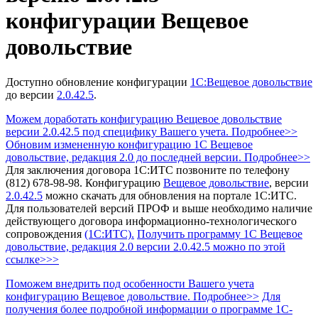
конфигурации Вещевое
довольствие
Доступно обновление конфигурации
1С:Вещевое довольствие
до версии
2.0.42.5
.
Можем доработать конфигурацию Вещевое довольствие
версии 2.0.42.5 под специфику Вашего учета. Подробнее>>
Обновим измененную конфигурацию 1С Вещевое
довольствие, редакция 2.0 до последней версии. Подробнее>>
Для заключения договора 1С:ИТС позвоните по телефону
(812) 678-98-98.
Конфигурацию
Вещевое довольствие
, версии
2.0.42.5
можно скачать для обновления на портале 1С:ИТС.
Для пользователей версий ПРОФ и выше необходимо наличие
действующего договора информационно-технологического
сопровождения
(1С:ИТС).
Получить программу 1С Вещевое
довольствие, редакция 2.0
версии 2.0.42.5 можно по этой
ссылке>>>
Поможем внедрить под особенности Вашего учета
конфигурацию Вещевое довольствие. Подробнее>>
Для
получения более подробной информации о программе 1С-