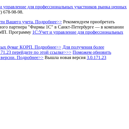
и управление для профессиональных участников рынка ценных
 678-98-98.
ти Вашего учета. Подробнее>>
Рекомендуем приобретать
ого партнера "Фирмы 1С" в Санкт-Петербурге — в компании
-МП.
Программу
1С:Учет и управление для профессиональных
нных бумаг КОРП. Подробнее>>
Для получения более
71.23 перейдите по этой ссылке>>>
Поможем обновить
 версии. Подробнее>>
Вышла новая версия
3.0.171.23