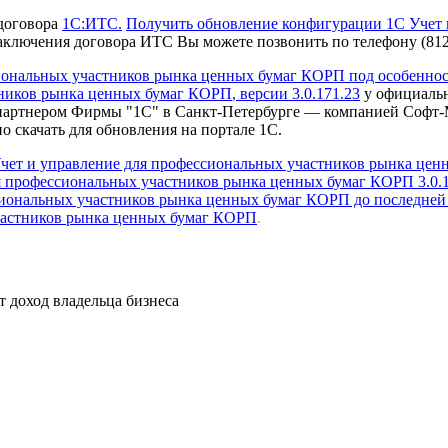
договора
1С:ИТС.
Получить обновление конфигурации 1С Учет 
аключения договора ИТС Вы можете позвонить по телефону (812)
иональных участников рынка ценных бумаг КОРП под особеннос
тников рынка ценных бумаг КОРП
, версии 3.0.171.23
у официальн
партнером Фирмы "1С" в Санкт-Петербурге — компанией Софт
 скачать для обновления на портале 1С.
чет и управление для профессиональных участников рынка це
 профессиональных участников рынка ценных бумаг КОРП 3.0.1
иональных участников рынка ценных бумаг КОРП до последней
частников рынка ценных бумаг КОРП
.
т доход владельца бизнеса