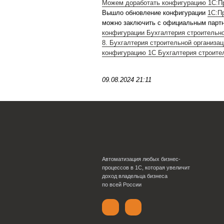
Подробнее>>
Получить к
версий ПРОФ и выше нео
договора ИТС позвоните 
Можем доработать конфиг
Вышло обновление конф
можно заключить с офиц
конфигурации Бухгалтери
8. Бухгалтерия строител
конфигурацию 1С Бухгалт
09.08.2024 21:11