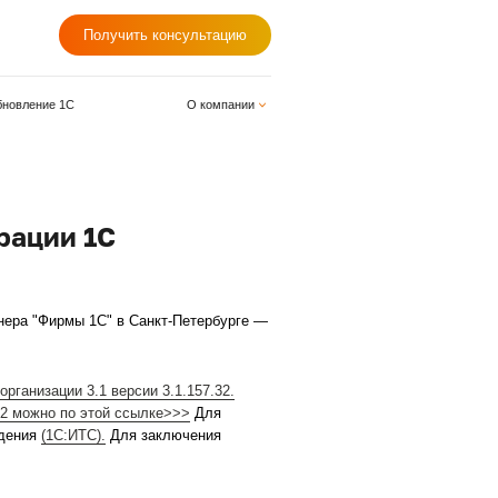
+7 (812) 678-98-98
Получить консу
одули для 1С
Обновление 1С
О
ерия строительной организации 3.1
157.32 конфигурации 1С
.1
1.157.32
у официального партнера "Фирмы 1С" в Санкт-Пе
Бухгалтерия строительной организации 3.1 версии 3.1.15