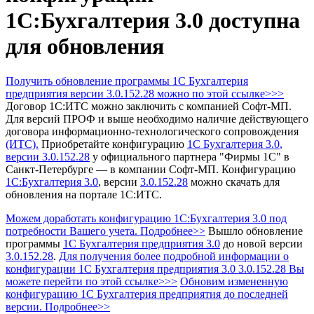
1С:Бухгалтерия 3.0 доступна
для обновления
Получить обновление программы 1С Бухгалтерия
предприятия
версии 3.0.152.28 можно по этой ссылке>>>
Договор 1С:ИТС можно заключить с компанией Софт-МП.
Для версий ПРОФ и выше необходимо наличие действующего
договора информационно-технологического сопровождения
(ИТС).
Приобретайте конфигурацию
1С Бухгалтерия 3.0
,
версии 3.0.152.28
у официального партнера "Фирмы 1С" в
Санкт-Петербурге — в компании Софт-МП.
Конфигурацию
1С:Бухгалтерия 3.0
, версии
3.0.152.28
можно скачать для
обновления на портале 1С:ИТС.
Можем доработать конфигурацию 1С:Бухгалтерия 3.0 под
потребности Вашего учета. Подробнее>>
Вышло обновление
программы
1С Бухгалтерия предприятия 3.0
до новой версии
3.0.152.28
.
Для получения более подробной информации о
конфигурации 1С Бухгалтерия предприятия 3.0 3.0.152.28 Вы
можете перейти по этой ссылке>>>
Обновим измененную
конфигурацию 1С Бухгалтерия предприятия до последней
версии. Подробнее>>