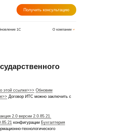
+7 (812) 678-98-98
Получить консу
одули для 1С
Обновление 1С
О
учреждения 2.0
:Бухгалтерия государственног
 2.0
версии 2.0.85.21 можно по этой ссылке>>>
Обновим
 последней версии. Подробнее>>
Договор ИТС можно зак