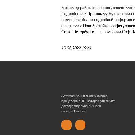
Поможем внедрить под сп
Подробнее>>
Для заключ
государственного учрежд
сопровождения
(ИТС).
Можем доработать конфиг
Подробнее>>
Программ
получения более подробн
ссылке>>>
Приобретайт
Санкт-Петербурге — в к
16.08.2022 19:41