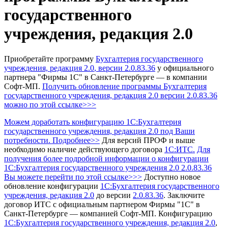
государственного
учреждения, редакция 2.0
Приобретайте программу
Бухгалтерия государственного
учреждения, редакция 2.0
, версии 2.0.83.36
у официального
партнера "Фирмы 1С" в Санкт-Петербурге — в компании
Софт-МП.
Получить обновление программы Бухгалтерия
государственного учреждения, редакция 2.0
версии 2.0.83.36
можно по этой ссылке>>>
Можем доработать конфигурацию 1С:Бухгалтерия
государственного учреждения, редакция 2.0 под Ваши
потребности. Подробнее>>
Для версий ПРОФ и выше
необходимо наличие действующего договора
1С:ИТС.
Для
получения более подробной информации о конфигурации
1С:Бухгалтерия государственного учреждения 2.0 2.0.83.36
Вы можете перейти по этой ссылке>>>
Доступно новое
обновление конфигурации
1С:Бухгалтерия государственного
учреждения, редакция 2.0
до версии
2.0.83.36
.
Заключите
договор ИТС с официальным партнером Фирмы "1С" в
Санкт-Петербурге — компанией Софт-МП.
Конфигурацию
1С:Бухгалтерия государственного учреждения, редакция 2.0
,