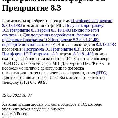
Преприятие 8.3
Рекомендуем приобретать программу
Платформа 8.3
, версии
8.3.18.1483
в компании Софт-МП.
Получить программу
1С:Преприятие 8.3
версии 8.3.18.1483 можно по этой
ссылке>>>
Для получения подробной информации о
программе Программа 1С:Преприятие 8.3 8.3.18.1483
перейдите по этой ссылке>>>
Вышла новая версия
8.3.18.1483
программы
Программа 1С Преприятие 8.3
Программу
.
Платформа 1С:Преприятие 8.3
, версии
8.3.18.1483
можно
скачать для обновления на портале 1С.
Заключите договор
1С:ИТС с компанией Софт-МП.
Для версий ПРОФ и выше
необходимо наличие действующего договора
информационно-технологического сопровождения
(ИТС).
Для заключения договора ИТС Вы можете позвонить по
телефону (812) 678-98-98.
19.05.2021 18:07
Автоматизация любых бизнес-процессов в 1С, которая
увеличит доход владельца бизнеса
по всей России