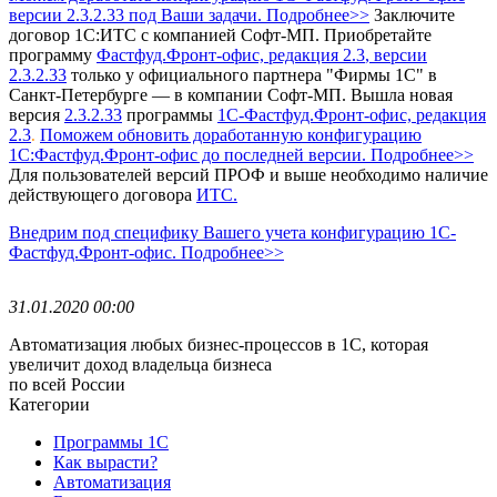
версии 2.3.2.33 под Ваши задачи. Подробнее>>
Заключите
договор 1С:ИТС с компанией Софт-МП.
Приобретайте
программу
Фастфуд.Фронт-офис, редакция 2.3
, версии
2.3.2.33
только у официального партнера "Фирмы 1С" в
Санкт-Петербурге — в компании Софт-МП.
Вышла новая
версия
2.3.2.33
программы
1С-Фастфуд.Фронт-офис, редакция
2.3
Поможем обновить доработанную конфигурацию
.
1С:Фастфуд.Фронт-офис до последней версии. Подробнее>>
Для пользователей версий ПРОФ и выше необходимо наличие
действующего договора
ИТС.
Внедрим под специфику Вашего учета конфигурацию 1С-
Фастфуд.Фронт-офис. Подробнее>>
31.01.2020 00:00
Автоматизация любых бизнес-процессов в 1С, которая
увеличит доход владельца бизнеса
по всей России
Категории
Программы 1С
Как вырасти?
Автоматизация