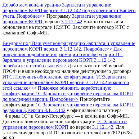
Доработаем конфигурацию Зарплата и управление
персоналом КОРП версии 3.1.12.142 под особенности Вашего
учета. Подробнее>>
Программу
Зарплата и управление
персоналом КОРП
, версии
3.1.12.142
можно скачать для
обновления на портале 1С:ИТС.
Заключите договор ИТС с
компанией Софт-МП.
Внедрим под Ваш учет конфигурацию Зарплата и управление
персоналом КОРП версии 3.1.12.142. Подробнее>>
Для
получения подробной информации о конфигурации 1С-
Зарплата и управление персоналом КОРП 3.1.12.142
перейдите по этой ссылке>>>
Для пользователей версий
ПРОФ и выше необходимо наличие действующего договора
ИТС.
Получить обновление конфигурации 1С:Зарплата и
управление персоналом КОРП
версии 3.1.12.142 можно по
этой ссылке>>>
Поможем обновить доработанную
конфигурацию 1С:Зарплата и управление персоналом КОРП
до последней версии. Подробнее>>
Приобретайте
конфигурацию
1С Зарплата и управление персоналом КОРП,
редакция 3
, версии 3.1.12.142
у официального партнера
"Фирмы 1С" в Санкт-Петербурге — в компании Софт-МП.
Доступно новое обновление конфигурации
1С Зарплата и
управление персоналом КОРП
до версии
3.1.12.142
.
Для
заключения договора ИТС позвоните по телефону (812) 678-
98-98.