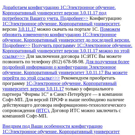
Доработаем конфигурацию 1С:Электронное обучение.
Корпоративный университет версии 3.0.11.17 под
потребности Вашего учета. Подробнее>>
Конфигурацию
1С:Электронное обучение. Корпоративный университет
,
версии
3.0.11.17
можно скачать на портале 1С.
Поможем
обновить измененную конфигурацию 1С:Электронное
обучение. Корпоративный университет до последней версии.
Подробнее>>
Получить программу 1С:Электронное обучение.
Корпоративный университет
версии 3.0.11.17 можно по этой
ссылке>>>
Для заключения договора 1С:ИТС Вы можете
позвонить по телефону (812) 678-98-98.
Для получения более
подробной информации о конфигурации Электронное
обучение. Корпоративный университет 3.0.11.17 Вы можете
перейти по этой ссылке>>>
Рекомендуем приобретать
программу
1С-Электронное обучение. Корпоративный
университет
, версии 3.0.11.17
только у официального
партнера "Фирмы 1С" в Санкт-Петербурге — в компании
Софт-МП.
Для версий ПРОФ и выше необходимо наличие
действующего договора информационно-технологического
сопровождения
(ИТС).
Договор ИТС можно заключить с
компанией Софт-МП.
Внедрим под Ваши особенности конфигурацию
1С:Электронное обучение. Корпоративный университет