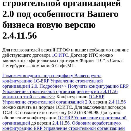
строительной организацией
2.0 под особенности Вашего
бизнеса новую версию
2.4.11.56
Для пользователей версий ПРОФ и выше необходимо наличие
действующего договора
1С:ИТС.
Договор ИТС можно
заключить с официальным партнером Фирмы "1С" в Санкт-
Петербурге — компанией Софт-МП.
Поможем внедрить под специфику Вашего учета
конфигурацию 1С-ERP Управление строительной
организацией 2.0. Подробнее>>
Получить конфигурацию ERP
Управление строительной организацией
версии 2.4.11.56
можно по этой ссылке>>>
Конфигурацию
1С-ERP
Управление строительной организацией 2.0
, версии
2.4.11.56
можно скачать на портале 1С:ИТС.
Для заключения договора
1С:ИТС позвоните по телефону (812) 678-98-98.
Доступно
обновление конфигурации
1С:ERP Управление строительной
организацией
до версии
2.4.11.56
.
Обновим доработанную
конфигурацию ERP Управление строительной организацией