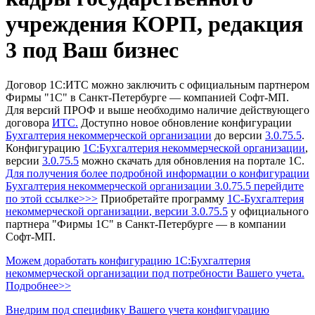
учреждения КОРП, редакция
3 под Ваш бизнес
Договор 1С:ИТС можно заключить с официальным партнером
Фирмы "1С" в Санкт-Петербурге — компанией Софт-МП.
Для версий ПРОФ и выше необходимо наличие действующего
договора
ИТС.
Доступно новое обновление конфигурации
Бухгалтерия некоммерческой организации
до версии
3.0.75.5
.
Конфигурацию
1С:Бухгалтерия некоммерческой организации
,
версии
3.0.75.5
можно скачать для обновления на портале 1С.
Для получения более подробной информации о конфигурации
Бухгалтерия некоммерческой организации 3.0.75.5 перейдите
по этой ссылке>>>
Приобретайте программу
1С-Бухгалтерия
некоммерческой организации
, версии 3.0.75.5
у официального
партнера "Фирмы 1С" в Санкт-Петербурге — в компании
Софт-МП.
Можем доработать конфигурацию 1С:Бухгалтерия
некоммерческой организации под потребности Вашего учета.
Подробнее>>
Внедрим под специфику Вашего учета конфигурацию