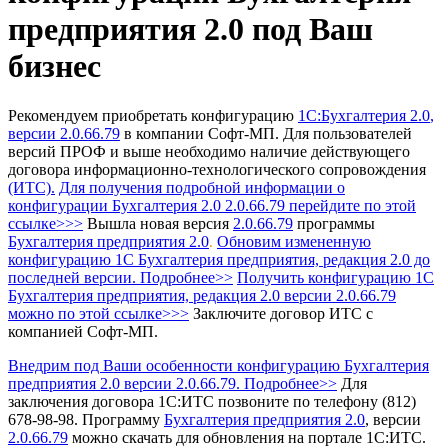
предприятия 2.0 под Ваш
бизнес
Рекомендуем приобретать конфигурацию
1С:Бухгалтерия 2.0
,
версии 2.0.66.79
в компании Софт-МП.
Для пользователей
версий ПРОФ и выше необходимо наличие действующего
договора информационно-технологического сопровождения
(ИТС).
Для получения подробной информации о
конфигурации Бухгалтерия 2.0 2.0.66.79 перейдите по этой
ссылке>>>
Вышла новая версия
2.0.66.79
программы
Бухгалтерия предприятия 2.0
Обновим измененную
.
конфигурацию 1С Бухгалтерия предприятия, редакция 2.0 до
последней версии. Подробнее>>
Получить конфигурацию 1С
Бухгалтерия предприятия, редакция 2.0
версии 2.0.66.79
можно по этой ссылке>>>
Заключите договор ИТС с
компанией Софт-МП.
Внедрим под Ваши особенности конфигурацию Бухгалтерия
предприятия 2.0 версии 2.0.66.79. Подробнее>>
Для
заключения договора 1С:ИТС позвоните по телефону (812)
678-98-98.
Программу
Бухгалтерия предприятия 2.0
, версии
2.0.66.79
можно скачать для обновления на портале 1С:ИТС.